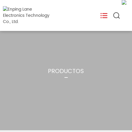
PRODUCTOS

USOS

APOYO

PRODUCTOS
BLOG

Acerca de
